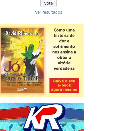
Ver resultados
Novidade
CNPJ alfanumérico começa a ser
emitido nesta sexta
ver todas »