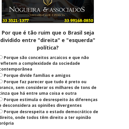
Entenda
Pix Pensão Alimentícia: entenda
o que é e como solicitar
Por que é tão ruim que o Brasil seja
dividido entre "direita" e "esquerda"
Saúde Mental
política?
Plataforma oferece escuta em
saúde mental para jovens no SUS
Digital
Porque são conceitos arcaicos e que não
refletem a complexidade da sociedade
contemporânea
Porque divide famílias e amigos
Definido
Porque faz parecer que tudo é preto ou
PT lança Patrus Ananias como
candidato ao governo de Minas
branco, sem considerar os milhares de tons de
Gerais
cinza que há entre uma coisa e outra
Porque estimula o desrespeito às diferenças
e desconsidera as opiniões divergentes
Porque desrespeita o estado democrático de
Educação
Fies: pré-selecionados têm até
direito, onde todos têm direito a ter opinião
terça para complementar
própria
informações