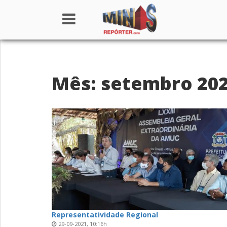
Home
Mês: setembro 20
Institucional
Notícias
Seções
Canais
Colunistas
Representatividade Regional
29-09-2021, 10:16h