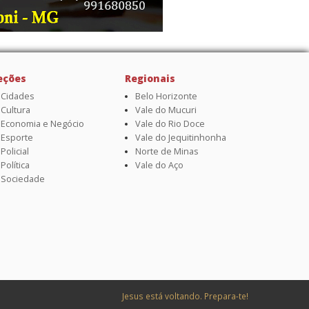
eções
Regionais
Cidades
Belo Horizonte
Cultura
Vale do Mucuri
Economia e Negócio
Vale do Rio Doce
Esporte
Vale do Jequitinhonha
Policial
Norte de Minas
Política
Vale do Aço
Sociedade
Jesus está voltando. Prepara-te!