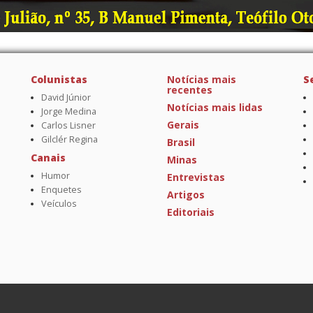
Colunistas
Notícias mais
S
recentes
David Júnior
Notícias mais lidas
Jorge Medina
Gerais
Carlos Lisner
Gilclér Regina
Brasil
Canais
Minas
Humor
Entrevistas
Enquetes
Artigos
Veículos
Editoriais