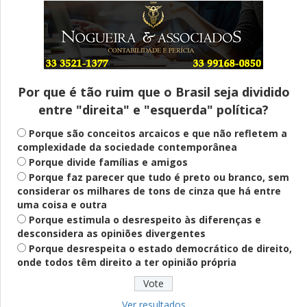
Entenda
Pix Pensão Alimentícia: entenda o que é
e como solicitar
Por que é tão ruim que o Brasil seja dividido
entre "direita" e "esquerda" política?
Saúde Mental
Plataforma oferece escuta em saúde
Porque são conceitos arcaicos e que não refletem a
mental para jovens no SUS Digital
complexidade da sociedade contemporânea
Porque divide famílias e amigos
Porque faz parecer que tudo é preto ou branco, sem
considerar os milhares de tons de cinza que há entre
Definido
uma coisa e outra
PT lança Patrus Ananias como candidato
Porque estimula o desrespeito às diferenças e
ao governo de Minas Gerais
desconsidera as opiniões divergentes
Porque desrespeita o estado democrático de direito,
onde todos têm direito a ter opinião própria
Educação
Fies: pré-selecionados têm até terça
para complementar informações
Ver resultados