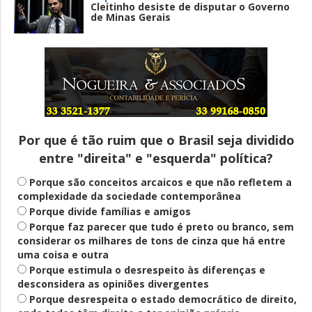
Cleitinho desiste de disputar o Governo
de Minas Gerais
Entenda
Pix Pensão Alimentícia: entenda o que é
e como solicitar
Por que é tão ruim que o Brasil seja dividido
entre "direita" e "esquerda" política?
Saúde Mental
Plataforma oferece escuta em saúde
Porque são conceitos arcaicos e que não refletem a
mental para jovens no SUS Digital
complexidade da sociedade contemporânea
Porque divide famílias e amigos
Porque faz parecer que tudo é preto ou branco, sem
considerar os milhares de tons de cinza que há entre
Definido
uma coisa e outra
PT lança Patrus Ananias como candidato
Porque estimula o desrespeito às diferenças e
ao governo de Minas Gerais
desconsidera as opiniões divergentes
Porque desrespeita o estado democrático de direito,