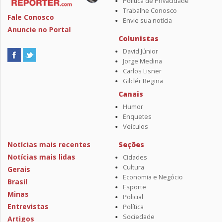
Política de Privacidade
Trabalhe Conosco
Fale Conosco
Envie sua notícia
Anuncie no Portal
Colunistas
David Júnior
Jorge Medina
Carlos Lisner
Gilclér Regina
Canais
Humor
Enquetes
Veículos
Notícias mais recentes
Seções
Notícias mais lidas
Cidades
Cultura
Gerais
Economia e Negócio
Brasil
Esporte
Minas
Policial
Entrevistas
Política
Sociedade
Artigos