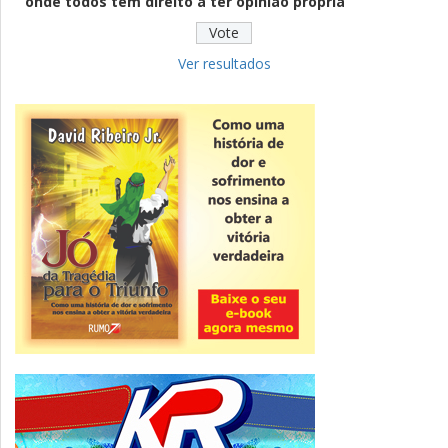
onde todos têm direito a ter opinião própria
Educação
Fies: pré-selecionados têm até terça
para complementar informações
Ver resultados
Novidade
CNPJ alfanumérico começa a ser emitido
nesta sexta
ver todas »