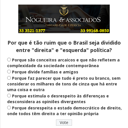
Entenda
Pix Pensão Alimentícia: entenda o que é
e como solicitar
Por que é tão ruim que o Brasil seja dividido
entre "direita" e "esquerda" política?
Saúde Mental
Plataforma oferece escuta em saúde
Porque são conceitos arcaicos e que não refletem a
mental para jovens no SUS Digital
complexidade da sociedade contemporânea
Porque divide famílias e amigos
Porque faz parecer que tudo é preto ou branco, sem
considerar os milhares de tons de cinza que há entre
Definido
uma coisa e outra
PT lança Patrus Ananias como candidato
Porque estimula o desrespeito às diferenças e
ao governo de Minas Gerais
desconsidera as opiniões divergentes
Porque desrespeita o estado democrático de direito,
onde todos têm direito a ter opinião própria
Educação
Fies: pré-selecionados têm até terça