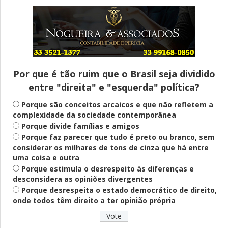
Entenda
Pix Pensão Alimentícia: entenda o que é
e como solicitar
Por que é tão ruim que o Brasil seja dividido
entre "direita" e "esquerda" política?
Saúde Mental
Plataforma oferece escuta em saúde
Porque são conceitos arcaicos e que não refletem a
mental para jovens no SUS Digital
complexidade da sociedade contemporânea
Porque divide famílias e amigos
Porque faz parecer que tudo é preto ou branco, sem
considerar os milhares de tons de cinza que há entre
Definido
uma coisa e outra
PT lança Patrus Ananias como candidato
Porque estimula o desrespeito às diferenças e
ao governo de Minas Gerais
desconsidera as opiniões divergentes
Porque desrespeita o estado democrático de direito,
onde todos têm direito a ter opinião própria
Educação
Fies: pré-selecionados têm até terça