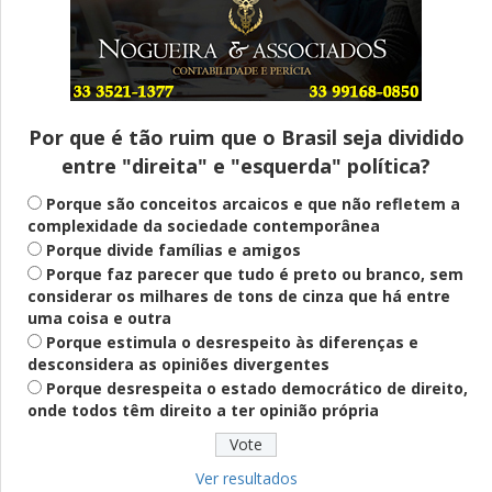
Entenda
Pix Pensão Alimentícia: entenda o que é
e como solicitar
Por que é tão ruim que o Brasil seja dividido
entre "direita" e "esquerda" política?
Saúde Mental
Plataforma oferece escuta em saúde
Porque são conceitos arcaicos e que não refletem a
mental para jovens no SUS Digital
complexidade da sociedade contemporânea
Porque divide famílias e amigos
Porque faz parecer que tudo é preto ou branco, sem
considerar os milhares de tons de cinza que há entre
Definido
uma coisa e outra
PT lança Patrus Ananias como candidato
Porque estimula o desrespeito às diferenças e
ao governo de Minas Gerais
desconsidera as opiniões divergentes
Porque desrespeita o estado democrático de direito,
onde todos têm direito a ter opinião própria
Educação
Fies: pré-selecionados têm até terça
para complementar informações
Ver resultados