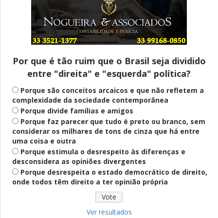
Entenda
Pix Pensão Alimentícia: entenda o que é
e como solicitar
Por que é tão ruim que o Brasil seja dividido
entre "direita" e "esquerda" política?
Saúde Mental
Plataforma oferece escuta em saúde
Porque são conceitos arcaicos e que não refletem a
mental para jovens no SUS Digital
complexidade da sociedade contemporânea
Porque divide famílias e amigos
Porque faz parecer que tudo é preto ou branco, sem
considerar os milhares de tons de cinza que há entre
Definido
uma coisa e outra
PT lança Patrus Ananias como candidato
Porque estimula o desrespeito às diferenças e
ao governo de Minas Gerais
desconsidera as opiniões divergentes
Porque desrespeita o estado democrático de direito,
onde todos têm direito a ter opinião própria
Educação
Fies: pré-selecionados têm até terça
para complementar informações
Ver resultados