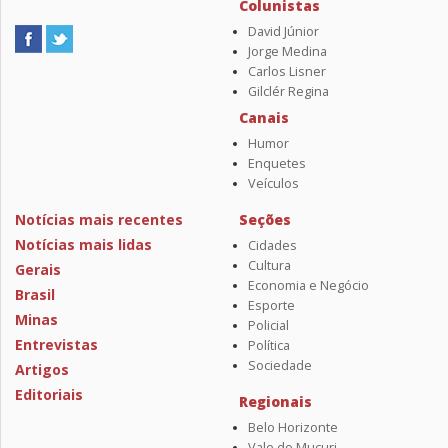
Colunistas
David Júnior
Jorge Medina
Carlos Lisner
Gilclér Regina
Canais
Humor
Enquetes
Veículos
Notícias mais recentes
Seções
Notícias mais lidas
Cidades
Cultura
Gerais
Economia e Negócio
Brasil
Esporte
Minas
Policial
Entrevistas
Política
Sociedade
Artigos
Editoriais
Regionais
Belo Horizonte
Vale do Mucuri