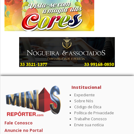
Institucional
Expediente
Sobre Nós
Código de Ética
Política de Privacidade
Trabalhe Conosco
Fale Conosco
Envie sua notícia
Anuncie no Portal