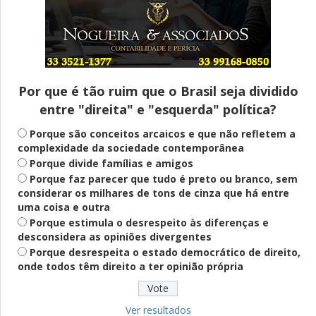
Entenda
Pix Pensão Alimentícia: entenda o que é
e como solicitar
Por que é tão ruim que o Brasil seja dividido
entre "direita" e "esquerda" política?
Saúde Mental
Plataforma oferece escuta em saúde
Porque são conceitos arcaicos e que não refletem a
mental para jovens no SUS Digital
complexidade da sociedade contemporânea
Porque divide famílias e amigos
Porque faz parecer que tudo é preto ou branco, sem
considerar os milhares de tons de cinza que há entre
Definido
uma coisa e outra
PT lança Patrus Ananias como candidato
Porque estimula o desrespeito às diferenças e
ao governo de Minas Gerais
desconsidera as opiniões divergentes
Porque desrespeita o estado democrático de direito,
onde todos têm direito a ter opinião própria
Educação
Fies: pré-selecionados têm até terça
para complementar informações
Ver resultados