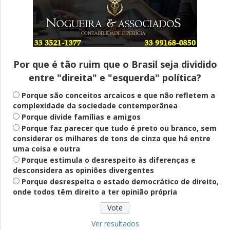
Entenda
Pix Pensão Alimentícia: entenda o que é
e como solicitar
Por que é tão ruim que o Brasil seja dividido
entre "direita" e "esquerda" política?
Saúde Mental
Plataforma oferece escuta em saúde
Porque são conceitos arcaicos e que não refletem a
mental para jovens no SUS Digital
complexidade da sociedade contemporânea
Porque divide famílias e amigos
Porque faz parecer que tudo é preto ou branco, sem
considerar os milhares de tons de cinza que há entre
Definido
uma coisa e outra
PT lança Patrus Ananias como candidato
Porque estimula o desrespeito às diferenças e
ao governo de Minas Gerais
desconsidera as opiniões divergentes
Porque desrespeita o estado democrático de direito,
onde todos têm direito a ter opinião própria
Educação
Fies: pré-selecionados têm até terça
para complementar informações
Ver resultados