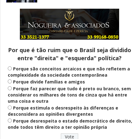
Entenda
Pix Pensão Alimentícia: entenda o que é
e como solicitar
Por que é tão ruim que o Brasil seja dividido
entre "direita" e "esquerda" política?
Saúde Mental
Plataforma oferece escuta em saúde
Porque são conceitos arcaicos e que não refletem a
mental para jovens no SUS Digital
complexidade da sociedade contemporânea
Porque divide famílias e amigos
Porque faz parecer que tudo é preto ou branco, sem
considerar os milhares de tons de cinza que há entre
Definido
uma coisa e outra
PT lança Patrus Ananias como candidato
Porque estimula o desrespeito às diferenças e
ao governo de Minas Gerais
desconsidera as opiniões divergentes
Porque desrespeita o estado democrático de direito,
onde todos têm direito a ter opinião própria
Educação