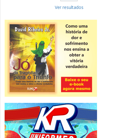
Fies: pré-selecionados têm até terça
para complementar informações
Ver resultados
Novidade
CNPJ alfanumérico começa a ser emitido
nesta sexta
ver todas »