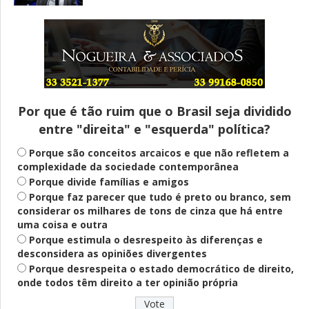
Entenda
Pix Pensão Alimentícia: entenda o que é
e como solicitar
Por que é tão ruim que o Brasil seja dividido
entre "direita" e "esquerda" política?
Saúde Mental
Plataforma oferece escuta em saúde
Porque são conceitos arcaicos e que não refletem a
mental para jovens no SUS Digital
complexidade da sociedade contemporânea
Porque divide famílias e amigos
Porque faz parecer que tudo é preto ou branco, sem
considerar os milhares de tons de cinza que há entre
Definido
uma coisa e outra
PT lança Patrus Ananias como candidato
Porque estimula o desrespeito às diferenças e
ao governo de Minas Gerais
desconsidera as opiniões divergentes
Porque desrespeita o estado democrático de direito,
onde todos têm direito a ter opinião própria
Educação