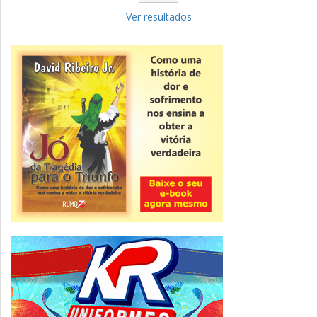
Fies: pré-selecionados têm até terça
para complementar informações
Ver resultados
Novidade
CNPJ alfanumérico começa a ser emitido
nesta sexta
ver todas »