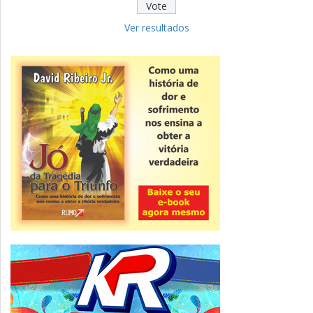
Educação
Fies: pré-selecionados têm até terça
para complementar informações
Ver resultados
Novidade
CNPJ alfanumérico começa a ser emitido
nesta sexta
ver todas »