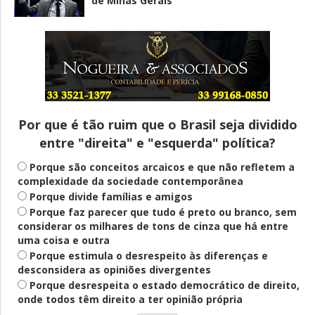
de Minas Gerais
Entenda
Pix Pensão Alimentícia: entenda o que é
e como solicitar
Por que é tão ruim que o Brasil seja dividido
entre "direita" e "esquerda" política?
Saúde Mental
Plataforma oferece escuta em saúde
Porque são conceitos arcaicos e que não refletem a
mental para jovens no SUS Digital
complexidade da sociedade contemporânea
Porque divide famílias e amigos
Porque faz parecer que tudo é preto ou branco, sem
considerar os milhares de tons de cinza que há entre
Definido
uma coisa e outra
PT lança Patrus Ananias como candidato
Porque estimula o desrespeito às diferenças e
ao governo de Minas Gerais
desconsidera as opiniões divergentes
Porque desrespeita o estado democrático de direito,
onde todos têm direito a ter opinião própria