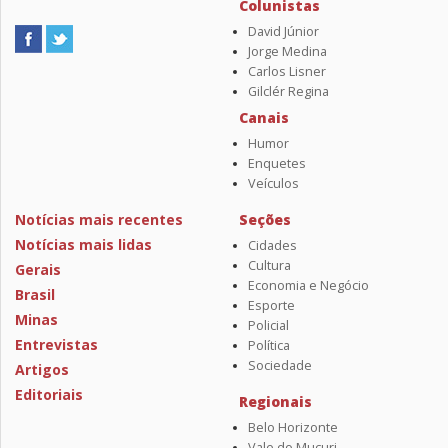
Colunistas
David Júnior
Jorge Medina
Carlos Lisner
Gilclér Regina
Canais
Humor
Enquetes
Veículos
Notícias mais recentes
Seções
Notícias mais lidas
Cidades
Cultura
Gerais
Economia e Negócio
Brasil
Esporte
Minas
Policial
Entrevistas
Política
Sociedade
Artigos
Editoriais
Regionais
Belo Horizonte
Vale do Mucuri