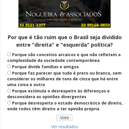
Entenda
Pix Pensão Alimentícia: entenda o que é
e como solicitar
Por que é tão ruim que o Brasil seja dividido
entre "direita" e "esquerda" política?
Saúde Mental
Plataforma oferece escuta em saúde
Porque são conceitos arcaicos e que não refletem a
mental para jovens no SUS Digital
complexidade da sociedade contemporânea
Porque divide famílias e amigos
Porque faz parecer que tudo é preto ou branco, sem
considerar os milhares de tons de cinza que há entre
Definido
uma coisa e outra
PT lança Patrus Ananias como candidato
Porque estimula o desrespeito às diferenças e
ao governo de Minas Gerais
desconsidera as opiniões divergentes
Porque desrespeita o estado democrático de direito,
onde todos têm direito a ter opinião própria
Educação
Fies: pré-selecionados têm até terça
para complementar informações
Ver resultados