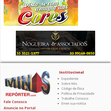
Institucional
Expediente
Sobre Nós
Código de Ética
Política de Privacidade
Trabalhe Conosco
Fale Conosco
Envie sua notícia
Anuncie no Portal