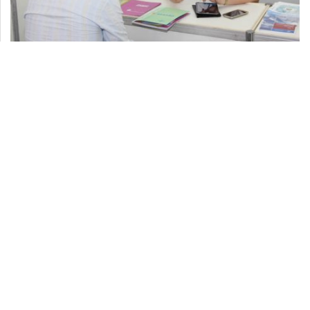
Estímulo aos negócios
15-11-2020, 08:10h
SEBRAE promove Semana Global de
Empreendedorismo no Jequitinhonha e
no Mucuri