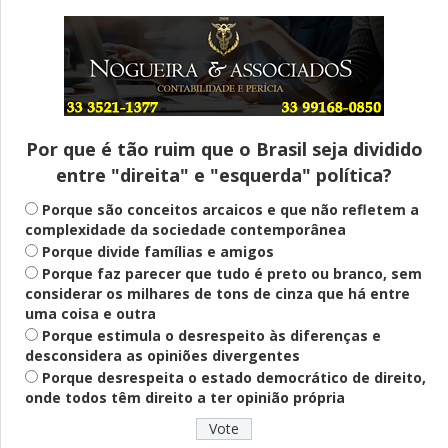
Entenda
Pix Pensão Alimentícia: entenda o que é
e como solicitar
Por que é tão ruim que o Brasil seja dividido
entre "direita" e "esquerda" política?
Saúde Mental
Plataforma oferece escuta em saúde
Porque são conceitos arcaicos e que não refletem a
mental para jovens no SUS Digital
complexidade da sociedade contemporânea
Porque divide famílias e amigos
Porque faz parecer que tudo é preto ou branco, sem
considerar os milhares de tons de cinza que há entre
Definido
uma coisa e outra
PT lança Patrus Ananias como candidato
Porque estimula o desrespeito às diferenças e
ao governo de Minas Gerais
desconsidera as opiniões divergentes
Porque desrespeita o estado democrático de direito,
onde todos têm direito a ter opinião própria
Educação
Fies: pré-selecionados têm até terça