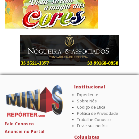
Institucional
Expediente
Sobre Nós
Código de Ética
Política de Privacidade
Trabalhe Conosco
Fale Conosco
Envie sua notícia
Anuncie no Portal
Colunistas