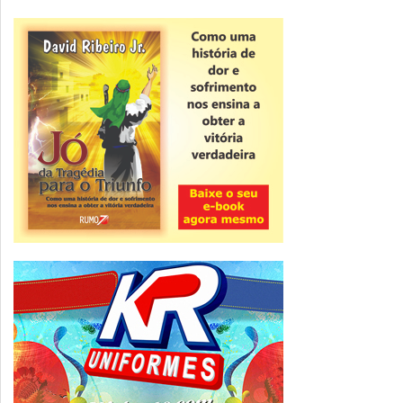
Novidade
CNPJ alfanumérico começa a ser emitido
nesta sexta
ver todas »