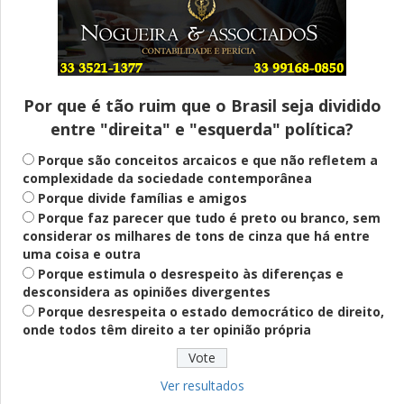
Entenda
Pix Pensão Alimentícia: entenda o que é
e como solicitar
Por que é tão ruim que o Brasil seja dividido
entre "direita" e "esquerda" política?
Saúde Mental
Plataforma oferece escuta em saúde
Porque são conceitos arcaicos e que não refletem a
mental para jovens no SUS Digital
complexidade da sociedade contemporânea
Porque divide famílias e amigos
Porque faz parecer que tudo é preto ou branco, sem
considerar os milhares de tons de cinza que há entre
Definido
uma coisa e outra
PT lança Patrus Ananias como candidato
Porque estimula o desrespeito às diferenças e
ao governo de Minas Gerais
desconsidera as opiniões divergentes
Porque desrespeita o estado democrático de direito,
onde todos têm direito a ter opinião própria
Educação
Fies: pré-selecionados têm até terça
para complementar informações
Ver resultados