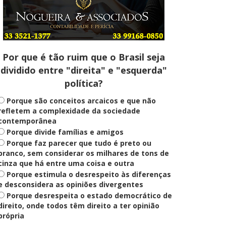
Entenda
Pix Pensão Alimentícia: entenda
o que é e como solicitar
Por que é tão ruim que o Brasil seja
dividido entre "direita" e "esquerda"
Saúde Mental
política?
Plataforma oferece escuta em
saúde mental para jovens no SUS
Digital
Porque são conceitos arcaicos e que não
refletem a complexidade da sociedade
contemporânea
Porque divide famílias e amigos
Definido
Porque faz parecer que tudo é preto ou
PT lança Patrus Ananias como
candidato ao governo de Minas
branco, sem considerar os milhares de tons de
Gerais
cinza que há entre uma coisa e outra
Porque estimula o desrespeito às diferenças
e desconsidera as opiniões divergentes
Porque desrespeita o estado democrático de
Educação
Fies: pré-selecionados têm até
direito, onde todos têm direito a ter opinião
terça para complementar
própria
informações