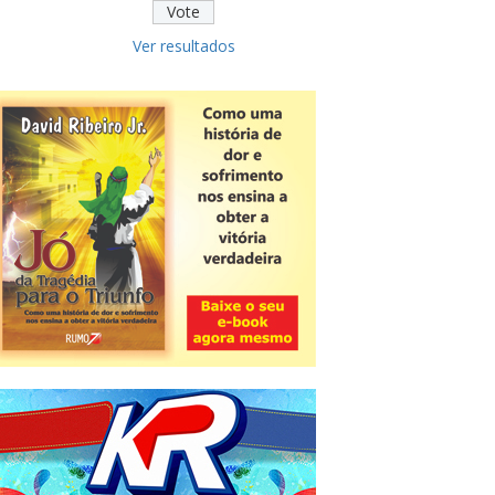
Ver resultados
Novidade
CNPJ alfanumérico começa a ser
emitido nesta sexta
ver todas »