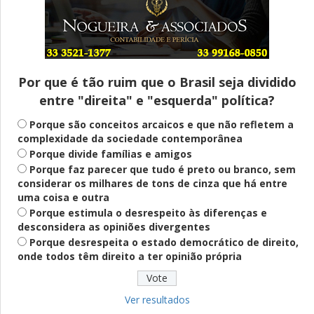
Entenda
Pix Pensão Alimentícia: entenda o que é
e como solicitar
Por que é tão ruim que o Brasil seja dividido
entre "direita" e "esquerda" política?
Saúde Mental
Plataforma oferece escuta em saúde
Porque são conceitos arcaicos e que não refletem a
mental para jovens no SUS Digital
complexidade da sociedade contemporânea
Porque divide famílias e amigos
Porque faz parecer que tudo é preto ou branco, sem
considerar os milhares de tons de cinza que há entre
Definido
uma coisa e outra
PT lança Patrus Ananias como candidato
Porque estimula o desrespeito às diferenças e
ao governo de Minas Gerais
desconsidera as opiniões divergentes
Porque desrespeita o estado democrático de direito,
onde todos têm direito a ter opinião própria
Educação
Fies: pré-selecionados têm até terça
para complementar informações
Ver resultados