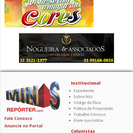
Institucional
Expediente
Sobre Nós
Código de Ética
Política de Privacidade
Trabalhe Conosco
Fale Conosco
Envie sua notícia
Anuncie no Portal
Colunistas