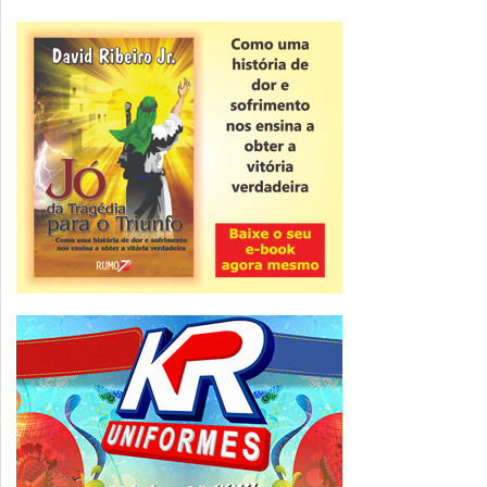
Novidade
CNPJ alfanumérico começa a ser emitido
nesta sexta
ver todas »