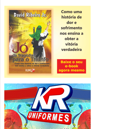
Novidade
CNPJ alfanumérico começa a ser emitido
nesta sexta
ver todas »