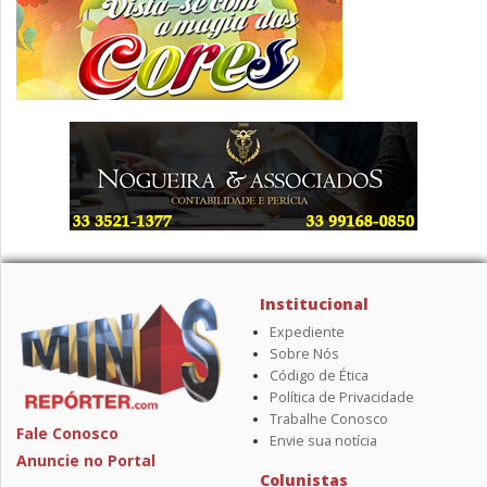
Institucional
Expediente
Sobre Nós
Código de Ética
Política de Privacidade
Trabalhe Conosco
Fale Conosco
Envie sua notícia
Anuncie no Portal
Colunistas