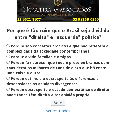
Entenda
Pix Pensão Alimentícia: entenda o que é
e como solicitar
Por que é tão ruim que o Brasil seja dividido
entre "direita" e "esquerda" política?
Saúde Mental
Plataforma oferece escuta em saúde
Porque são conceitos arcaicos e que não refletem a
mental para jovens no SUS Digital
complexidade da sociedade contemporânea
Porque divide famílias e amigos
Porque faz parecer que tudo é preto ou branco, sem
considerar os milhares de tons de cinza que há entre
Definido
uma coisa e outra
PT lança Patrus Ananias como candidato
Porque estimula o desrespeito às diferenças e
ao governo de Minas Gerais
desconsidera as opiniões divergentes
Porque desrespeita o estado democrático de direito,
onde todos têm direito a ter opinião própria
Educação
Fies: pré-selecionados têm até terça
para complementar informações
Ver resultados