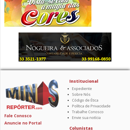
Institucional
Expediente
Sobre Nós
Código de Ética
Política de Privacidade
Trabalhe Conosco
Fale Conosco
Envie sua notícia
Anuncie no Portal
Colunistas