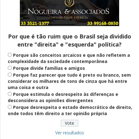
Entenda
Pix Pensão Alimentícia: entenda o que é
e como solicitar
Por que é tão ruim que o Brasil seja dividido
entre "direita" e "esquerda" política?
Saúde Mental
Plataforma oferece escuta em saúde
Porque são conceitos arcaicos e que não refletem a
mental para jovens no SUS Digital
complexidade da sociedade contemporânea
Porque divide famílias e amigos
Porque faz parecer que tudo é preto ou branco, sem
considerar os milhares de tons de cinza que há entre
Definido
uma coisa e outra
PT lança Patrus Ananias como candidato
Porque estimula o desrespeito às diferenças e
ao governo de Minas Gerais
desconsidera as opiniões divergentes
Porque desrespeita o estado democrático de direito,
onde todos têm direito a ter opinião própria
Educação
Fies: pré-selecionados têm até terça
para complementar informações
Ver resultados