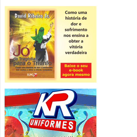
Novidade
CNPJ alfanumérico começa a ser emitido
nesta sexta
ver todas »