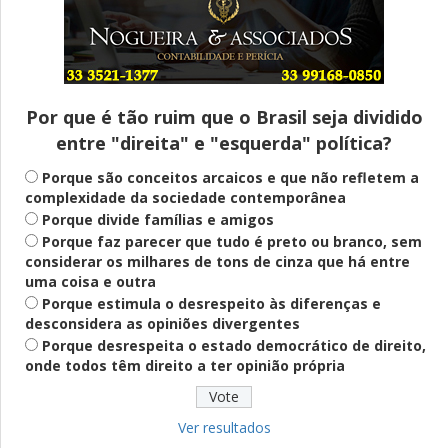
Entenda
Pix Pensão Alimentícia: entenda o que é
e como solicitar
Por que é tão ruim que o Brasil seja dividido
entre "direita" e "esquerda" política?
Saúde Mental
Plataforma oferece escuta em saúde
Porque são conceitos arcaicos e que não refletem a
mental para jovens no SUS Digital
complexidade da sociedade contemporânea
Porque divide famílias e amigos
Porque faz parecer que tudo é preto ou branco, sem
considerar os milhares de tons de cinza que há entre
Definido
uma coisa e outra
PT lança Patrus Ananias como candidato
Porque estimula o desrespeito às diferenças e
ao governo de Minas Gerais
desconsidera as opiniões divergentes
Porque desrespeita o estado democrático de direito,
onde todos têm direito a ter opinião própria
Educação
Fies: pré-selecionados têm até terça
para complementar informações
Ver resultados