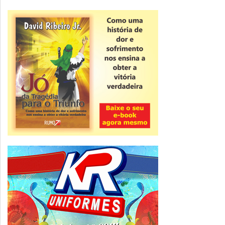
Novidade
CNPJ alfanumérico começa a ser emitido
nesta sexta
ver todas »