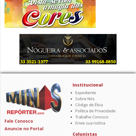
Institucional
Expediente
Sobre Nós
Código de Ética
Política de Privacidade
Trabalhe Conosco
Fale Conosco
Envie sua notícia
Anuncie no Portal
Colunistas