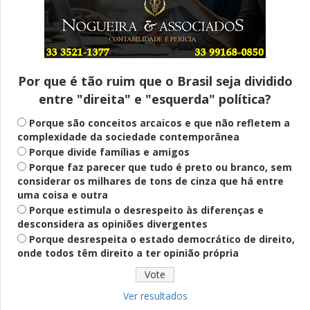
Entenda
Pix Pensão Alimentícia: entenda o que é
e como solicitar
Por que é tão ruim que o Brasil seja dividido
entre "direita" e "esquerda" política?
Saúde Mental
Plataforma oferece escuta em saúde
Porque são conceitos arcaicos e que não refletem a
mental para jovens no SUS Digital
complexidade da sociedade contemporânea
Porque divide famílias e amigos
Porque faz parecer que tudo é preto ou branco, sem
considerar os milhares de tons de cinza que há entre
Definido
uma coisa e outra
PT lança Patrus Ananias como candidato
Porque estimula o desrespeito às diferenças e
ao governo de Minas Gerais
desconsidera as opiniões divergentes
Porque desrespeita o estado democrático de direito,
onde todos têm direito a ter opinião própria
Educação
Fies: pré-selecionados têm até terça
para complementar informações
Ver resultados