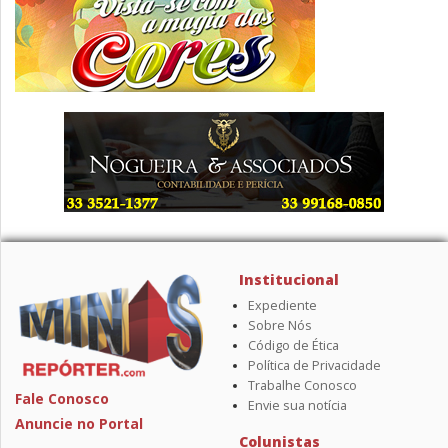
Institucional
Expediente
Sobre Nós
Código de Ética
Política de Privacidade
Trabalhe Conosco
Fale Conosco
Envie sua notícia
Anuncie no Portal
Colunistas