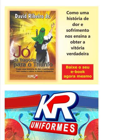
Novidade
CNPJ alfanumérico começa a ser emitido
nesta sexta
ver todas »