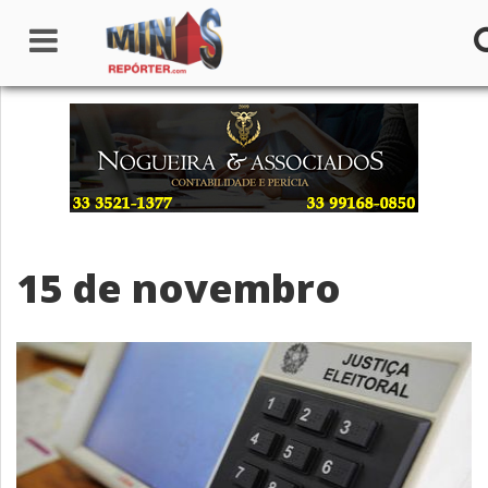
Home
Institucional
Notícias
15 de novembro
Seções
Canais
Colunistas