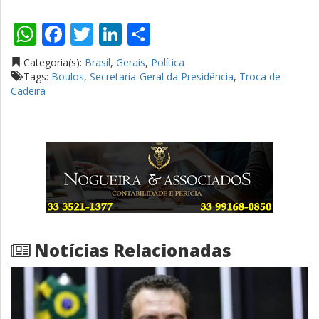
WhatsApp
Facebook
Twitter
LinkedIn
Compartilhar
Categoria(s):
Brasil
,
Gerais
,
Política
Tags:
Boulos
,
Secretaria-Geral da Presidência
,
Troca de
Cadeira
Notícias Relacionadas