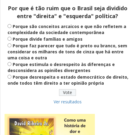
Por que é tão ruim que o Brasil seja dividido
entre "direita" e "esquerda" política?
Saúde Mental
Plataforma oferece escuta em saúde
Porque são conceitos arcaicos e que não refletem a
mental para jovens no SUS Digital
complexidade da sociedade contemporânea
Porque divide famílias e amigos
Porque faz parecer que tudo é preto ou branco, sem
considerar os milhares de tons de cinza que há entre
Definido
uma coisa e outra
PT lança Patrus Ananias como candidato
Porque estimula o desrespeito às diferenças e
ao governo de Minas Gerais
desconsidera as opiniões divergentes
Porque desrespeita o estado democrático de direito,
onde todos têm direito a ter opinião própria
Educação
Fies: pré-selecionados têm até terça
para complementar informações
Ver resultados
Novidade
CNPJ alfanumérico começa a ser emitido