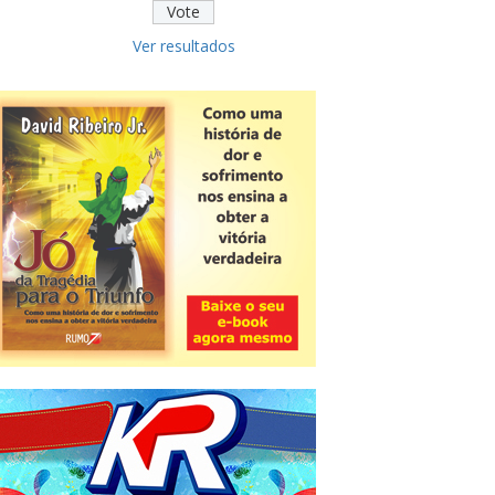
Ver resultados
Novidade
CNPJ alfanumérico começa a ser
emitido nesta sexta
ver todas »