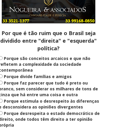
Entenda
Pix Pensão Alimentícia: entenda
o que é e como solicitar
Por que é tão ruim que o Brasil seja
dividido entre "direita" e "esquerda"
Saúde Mental
política?
Plataforma oferece escuta em
saúde mental para jovens no SUS
Digital
Porque são conceitos arcaicos e que não
refletem a complexidade da sociedade
contemporânea
Porque divide famílias e amigos
Definido
Porque faz parecer que tudo é preto ou
PT lança Patrus Ananias como
candidato ao governo de Minas
branco, sem considerar os milhares de tons de
Gerais
cinza que há entre uma coisa e outra
Porque estimula o desrespeito às diferenças
e desconsidera as opiniões divergentes
Porque desrespeita o estado democrático de
Educação
Fies: pré-selecionados têm até
direito, onde todos têm direito a ter opinião
terça para complementar
própria
informações