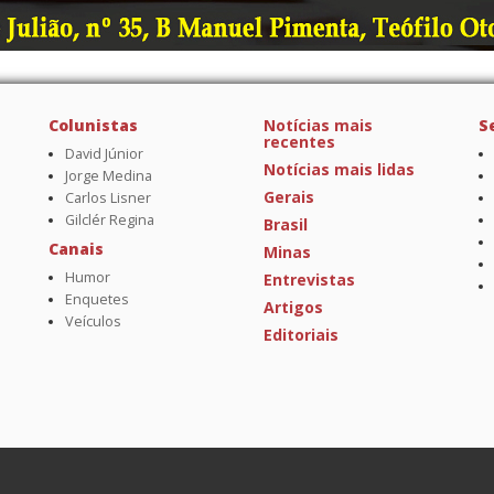
Colunistas
Notícias mais
S
recentes
David Júnior
Notícias mais lidas
Jorge Medina
Gerais
Carlos Lisner
Gilclér Regina
Brasil
Canais
Minas
Humor
Entrevistas
Enquetes
Artigos
Veículos
Editoriais