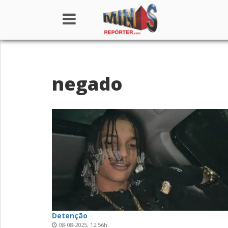
Home
negado
Institucional
Notícias
Seções
Canais
Colunistas
Detenção
08-08-2025, 12:56h