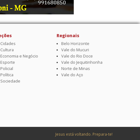
eções
Regionais
Cidades
Belo Horizonte
Cultura
Vale do Mucuri
Economia e Negócio
Vale do Rio Doce
Esporte
Vale do Jequitinhonha
Policial
Norte de Minas
Política
Vale do Aço
Sociedade
Jesus está voltando. Prepara-te!