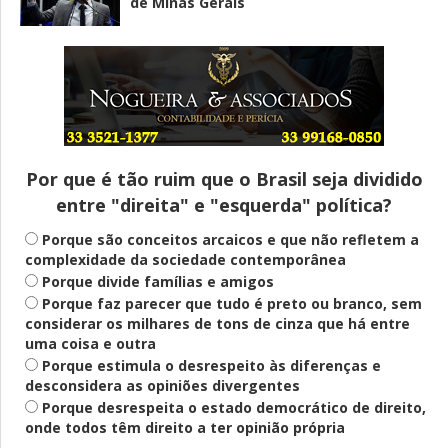
de Minas Gerais
Entenda
Pix Pensão Alimentícia: entenda o que é
e como solicitar
Por que é tão ruim que o Brasil seja dividido
entre "direita" e "esquerda" política?
Saúde Mental
Plataforma oferece escuta em saúde
Porque são conceitos arcaicos e que não refletem a
mental para jovens no SUS Digital
complexidade da sociedade contemporânea
Porque divide famílias e amigos
Porque faz parecer que tudo é preto ou branco, sem
considerar os milhares de tons de cinza que há entre
Definido
uma coisa e outra
PT lança Patrus Ananias como candidato
Porque estimula o desrespeito às diferenças e
ao governo de Minas Gerais
desconsidera as opiniões divergentes
Porque desrespeita o estado democrático de direito,
onde todos têm direito a ter opinião própria