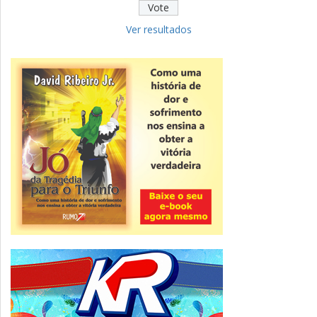
Educação
Fies: pré-selecionados têm até terça
para complementar informações
Ver resultados
Novidade
CNPJ alfanumérico começa a ser emitido
nesta sexta
ver todas »