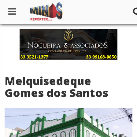
Home
Institucional
Notícias
Melquisedeque
Seções
Gomes dos Santos
Canais
Colunistas