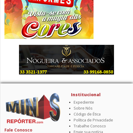
Institucional
Expediente
Sobre Nós
Código de Ética
Política de Privacidade
Trabalhe Conosco
Fale Conosco
Envie sua notícia