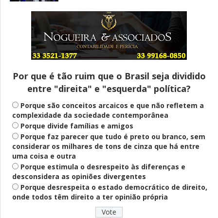
Entenda
Pix Pensão Alimentícia: entenda o que é
e como solicitar
Por que é tão ruim que o Brasil seja dividido
entre "direita" e "esquerda" política?
Saúde Mental
Plataforma oferece escuta em saúde
Porque são conceitos arcaicos e que não refletem a
mental para jovens no SUS Digital
complexidade da sociedade contemporânea
Porque divide famílias e amigos
Porque faz parecer que tudo é preto ou branco, sem
considerar os milhares de tons de cinza que há entre
Definido
uma coisa e outra
PT lança Patrus Ananias como candidato
Porque estimula o desrespeito às diferenças e
ao governo de Minas Gerais
desconsidera as opiniões divergentes
Porque desrespeita o estado democrático de direito,
onde todos têm direito a ter opinião própria
Educação