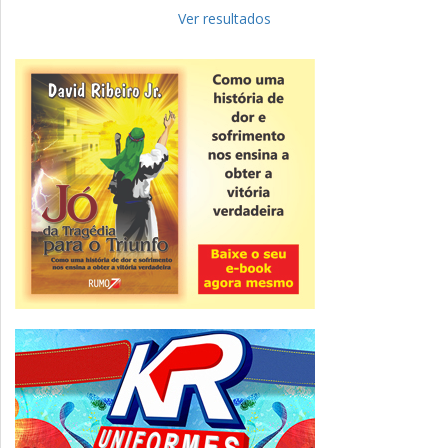
Fies: pré-selecionados têm até terça
para complementar informações
Ver resultados
Novidade
CNPJ alfanumérico começa a ser emitido
nesta sexta
ver todas »