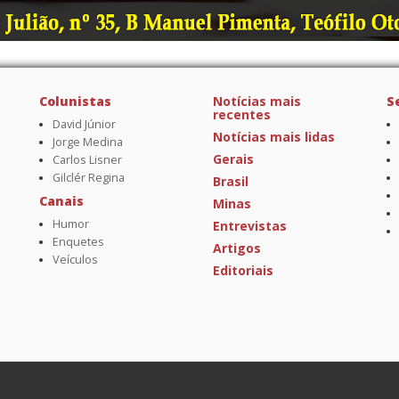
Colunistas
Notícias mais
S
recentes
David Júnior
Notícias mais lidas
Jorge Medina
Gerais
Carlos Lisner
Gilclér Regina
Brasil
Canais
Minas
Humor
Entrevistas
Enquetes
Artigos
Veículos
Editoriais