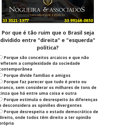
Entenda
Pix Pensão Alimentícia: entenda
o que é e como solicitar
Por que é tão ruim que o Brasil seja
dividido entre "direita" e "esquerda"
Saúde Mental
política?
Plataforma oferece escuta em
saúde mental para jovens no SUS
Digital
Porque são conceitos arcaicos e que não
refletem a complexidade da sociedade
contemporânea
Porque divide famílias e amigos
Definido
Porque faz parecer que tudo é preto ou
PT lança Patrus Ananias como
candidato ao governo de Minas
branco, sem considerar os milhares de tons de
Gerais
cinza que há entre uma coisa e outra
Porque estimula o desrespeito às diferenças
e desconsidera as opiniões divergentes
Porque desrespeita o estado democrático de
Educação
Fies: pré-selecionados têm até
direito, onde todos têm direito a ter opinião
terça para complementar
própria
informações