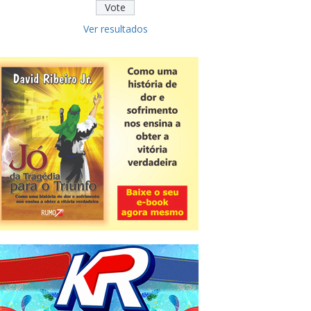
Ver resultados
Novidade
CNPJ alfanumérico começa a ser
emitido nesta sexta
ver todas »