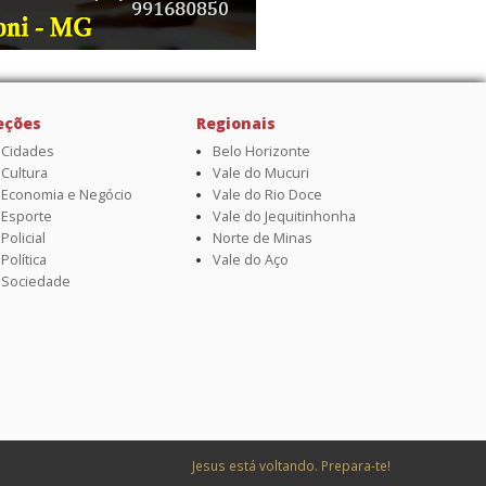
eções
Regionais
Cidades
Belo Horizonte
Cultura
Vale do Mucuri
Economia e Negócio
Vale do Rio Doce
Esporte
Vale do Jequitinhonha
Policial
Norte de Minas
Política
Vale do Aço
Sociedade
Jesus está voltando. Prepara-te!