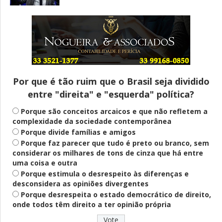
Entenda
Pix Pensão Alimentícia: entenda o que é
e como solicitar
Por que é tão ruim que o Brasil seja dividido
entre "direita" e "esquerda" política?
Saúde Mental
Plataforma oferece escuta em saúde
Porque são conceitos arcaicos e que não refletem a
mental para jovens no SUS Digital
complexidade da sociedade contemporânea
Porque divide famílias e amigos
Porque faz parecer que tudo é preto ou branco, sem
considerar os milhares de tons de cinza que há entre
Definido
uma coisa e outra
PT lança Patrus Ananias como candidato
Porque estimula o desrespeito às diferenças e
ao governo de Minas Gerais
desconsidera as opiniões divergentes
Porque desrespeita o estado democrático de direito,
onde todos têm direito a ter opinião própria
Educação