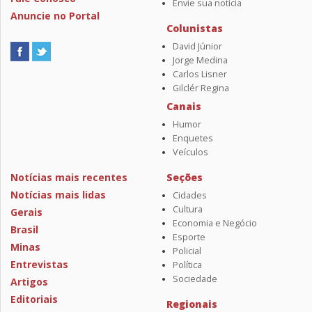
Envie sua notícia
Anuncie no Portal
Colunistas
David Júnior
Jorge Medina
Carlos Lisner
Gilclér Regina
Canais
Humor
Enquetes
Veículos
Notícias mais recentes
Seções
Notícias mais lidas
Cidades
Cultura
Gerais
Economia e Negócio
Brasil
Esporte
Minas
Policial
Entrevistas
Política
Sociedade
Artigos
Editoriais
Regionais