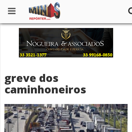
Home
Institucional
Notícias
greve dos
Seções
caminhoneiros
Canais
Colunistas