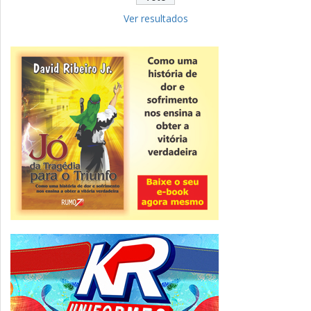
Fies: pré-selecionados têm até terça
para complementar informações
Ver resultados
Novidade
CNPJ alfanumérico começa a ser emitido
nesta sexta
ver todas »