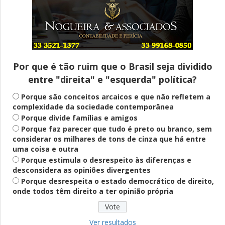
Entenda
Pix Pensão Alimentícia: entenda o que é
e como solicitar
Por que é tão ruim que o Brasil seja dividido
entre "direita" e "esquerda" política?
Saúde Mental
Plataforma oferece escuta em saúde
Porque são conceitos arcaicos e que não refletem a
mental para jovens no SUS Digital
complexidade da sociedade contemporânea
Porque divide famílias e amigos
Porque faz parecer que tudo é preto ou branco, sem
considerar os milhares de tons de cinza que há entre
Definido
uma coisa e outra
PT lança Patrus Ananias como candidato
Porque estimula o desrespeito às diferenças e
ao governo de Minas Gerais
desconsidera as opiniões divergentes
Porque desrespeita o estado democrático de direito,
onde todos têm direito a ter opinião própria
Educação
Fies: pré-selecionados têm até terça
para complementar informações
Ver resultados