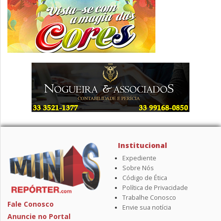
Institucional
Expediente
Sobre Nós
Código de Ética
Política de Privacidade
Trabalhe Conosco
Fale Conosco
Envie sua notícia
Anuncie no Portal