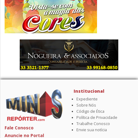
Institucional
Expediente
Sobre Nós
Código de Ética
Política de Privacidade
Trabalhe Conosco
Fale Conosco
Envie sua notícia
Anuncie no Portal