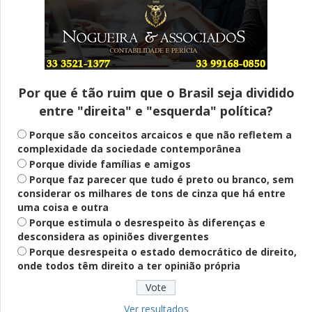
Entenda
Pix Pensão Alimentícia: entenda o que é
e como solicitar
Por que é tão ruim que o Brasil seja dividido
entre "direita" e "esquerda" política?
Saúde Mental
Plataforma oferece escuta em saúde
Porque são conceitos arcaicos e que não refletem a
mental para jovens no SUS Digital
complexidade da sociedade contemporânea
Porque divide famílias e amigos
Porque faz parecer que tudo é preto ou branco, sem
considerar os milhares de tons de cinza que há entre
Definido
uma coisa e outra
PT lança Patrus Ananias como candidato
Porque estimula o desrespeito às diferenças e
ao governo de Minas Gerais
desconsidera as opiniões divergentes
Porque desrespeita o estado democrático de direito,
onde todos têm direito a ter opinião própria
Educação
Fies: pré-selecionados têm até terça
para complementar informações
Ver resultados