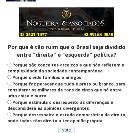
Entenda
Pix Pensão Alimentícia: entenda o que é
e como solicitar
Por que é tão ruim que o Brasil seja dividido
entre "direita" e "esquerda" política?
Saúde Mental
Plataforma oferece escuta em saúde
Porque são conceitos arcaicos e que não refletem a
mental para jovens no SUS Digital
complexidade da sociedade contemporânea
Porque divide famílias e amigos
Porque faz parecer que tudo é preto ou branco, sem
considerar os milhares de tons de cinza que há entre
Definido
uma coisa e outra
PT lança Patrus Ananias como candidato
Porque estimula o desrespeito às diferenças e
ao governo de Minas Gerais
desconsidera as opiniões divergentes
Porque desrespeita o estado democrático de direito,
onde todos têm direito a ter opinião própria
Educação