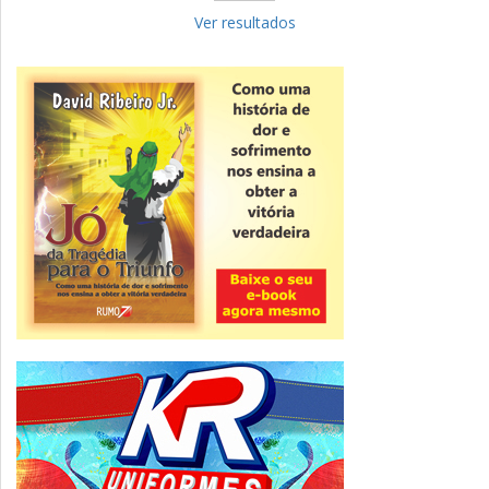
Fies: pré-selecionados têm até terça
para complementar informações
Ver resultados
Novidade
CNPJ alfanumérico começa a ser emitido
nesta sexta
ver todas »