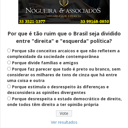
Entenda
Pix Pensão Alimentícia: entenda o que é
e como solicitar
Por que é tão ruim que o Brasil seja dividido
entre "direita" e "esquerda" política?
Saúde Mental
Plataforma oferece escuta em saúde
Porque são conceitos arcaicos e que não refletem a
mental para jovens no SUS Digital
complexidade da sociedade contemporânea
Porque divide famílias e amigos
Porque faz parecer que tudo é preto ou branco, sem
considerar os milhares de tons de cinza que há entre
Definido
uma coisa e outra
PT lança Patrus Ananias como candidato
Porque estimula o desrespeito às diferenças e
ao governo de Minas Gerais
desconsidera as opiniões divergentes
Porque desrespeita o estado democrático de direito,
onde todos têm direito a ter opinião própria
Educação
Fies: pré-selecionados têm até terça
para complementar informações
Ver resultados