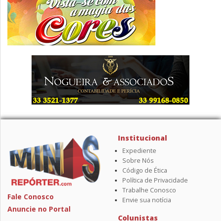
Institucional
Expediente
Sobre Nós
Código de Ética
Política de Privacidade
Trabalhe Conosco
Fale Conosco
Envie sua notícia
Anuncie no Portal
Colunistas