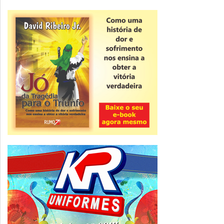
Novidade
CNPJ alfanumérico começa a ser emitido
nesta sexta
ver todas »