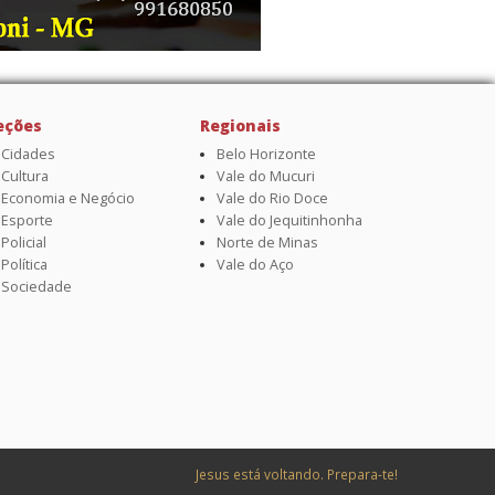
eções
Regionais
Cidades
Belo Horizonte
Cultura
Vale do Mucuri
Economia e Negócio
Vale do Rio Doce
Esporte
Vale do Jequitinhonha
Policial
Norte de Minas
Política
Vale do Aço
Sociedade
Jesus está voltando. Prepara-te!