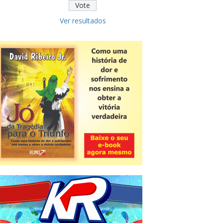
Ver resultados
Novidade
CNPJ alfanumérico começa a ser
emitido nesta sexta
ver todas »