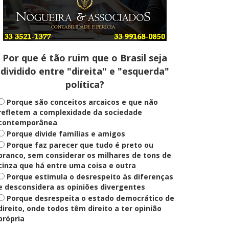
Entenda
Pix Pensão Alimentícia: entenda
o que é e como solicitar
Por que é tão ruim que o Brasil seja
dividido entre "direita" e "esquerda"
Saúde Mental
política?
Plataforma oferece escuta em
saúde mental para jovens no SUS
Digital
Porque são conceitos arcaicos e que não
refletem a complexidade da sociedade
contemporânea
Porque divide famílias e amigos
Definido
Porque faz parecer que tudo é preto ou
PT lança Patrus Ananias como
candidato ao governo de Minas
branco, sem considerar os milhares de tons de
Gerais
cinza que há entre uma coisa e outra
Porque estimula o desrespeito às diferenças
e desconsidera as opiniões divergentes
Porque desrespeita o estado democrático de
Educação
Fies: pré-selecionados têm até
direito, onde todos têm direito a ter opinião
terça para complementar
própria
informações