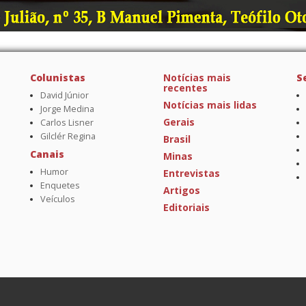
Colunistas
Notícias mais
S
recentes
David Júnior
Notícias mais lidas
Jorge Medina
Gerais
Carlos Lisner
Gilclér Regina
Brasil
Canais
Minas
Humor
Entrevistas
Enquetes
Artigos
Veículos
Editoriais