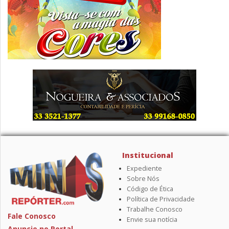
Institucional
Expediente
Sobre Nós
Código de Ética
Política de Privacidade
Trabalhe Conosco
Fale Conosco
Envie sua notícia
Anuncie no Portal