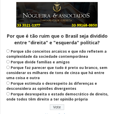
Entenda
Pix Pensão Alimentícia: entenda o que é
e como solicitar
Por que é tão ruim que o Brasil seja dividido
entre "direita" e "esquerda" política?
Saúde Mental
Plataforma oferece escuta em saúde
Porque são conceitos arcaicos e que não refletem a
mental para jovens no SUS Digital
complexidade da sociedade contemporânea
Porque divide famílias e amigos
Porque faz parecer que tudo é preto ou branco, sem
considerar os milhares de tons de cinza que há entre
Definido
uma coisa e outra
PT lança Patrus Ananias como candidato
Porque estimula o desrespeito às diferenças e
ao governo de Minas Gerais
desconsidera as opiniões divergentes
Porque desrespeita o estado democrático de direito,
onde todos têm direito a ter opinião própria
Educação
Fies: pré-selecionados têm até terça