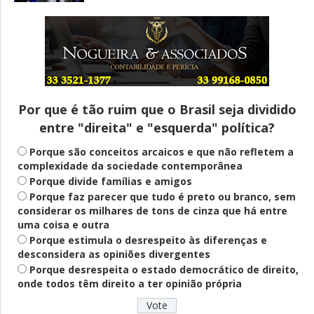
Entenda
Pix Pensão Alimentícia: entenda o que é
e como solicitar
Por que é tão ruim que o Brasil seja dividido
entre "direita" e "esquerda" política?
Saúde Mental
Plataforma oferece escuta em saúde
Porque são conceitos arcaicos e que não refletem a
mental para jovens no SUS Digital
complexidade da sociedade contemporânea
Porque divide famílias e amigos
Porque faz parecer que tudo é preto ou branco, sem
considerar os milhares de tons de cinza que há entre
Definido
uma coisa e outra
PT lança Patrus Ananias como candidato
Porque estimula o desrespeito às diferenças e
ao governo de Minas Gerais
desconsidera as opiniões divergentes
Porque desrespeita o estado democrático de direito,
onde todos têm direito a ter opinião própria
Educação