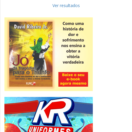
Fies: pré-selecionados têm até terça
para complementar informações
Ver resultados
Novidade
CNPJ alfanumérico começa a ser emitido
nesta sexta
ver todas »