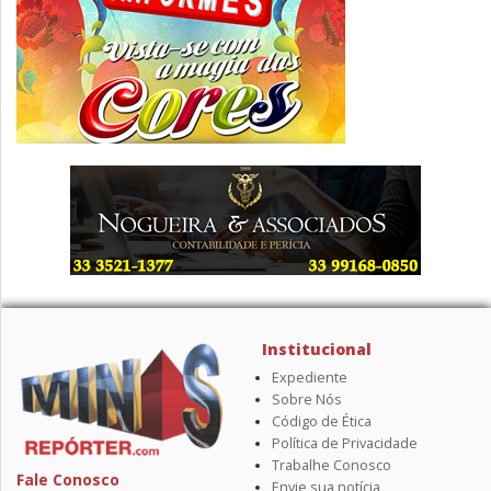
Institucional
Expediente
Sobre Nós
Código de Ética
Política de Privacidade
Trabalhe Conosco
Fale Conosco
Envie sua notícia