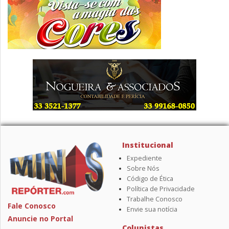
Institucional
Expediente
Sobre Nós
Código de Ética
Política de Privacidade
Trabalhe Conosco
Fale Conosco
Envie sua notícia
Anuncie no Portal
Colunistas