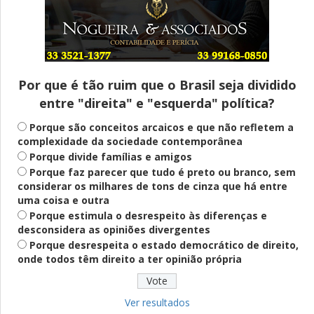
Entenda
Pix Pensão Alimentícia: entenda o que é
e como solicitar
Por que é tão ruim que o Brasil seja dividido
entre "direita" e "esquerda" política?
Saúde Mental
Plataforma oferece escuta em saúde
Porque são conceitos arcaicos e que não refletem a
mental para jovens no SUS Digital
complexidade da sociedade contemporânea
Porque divide famílias e amigos
Porque faz parecer que tudo é preto ou branco, sem
considerar os milhares de tons de cinza que há entre
Definido
uma coisa e outra
PT lança Patrus Ananias como candidato
Porque estimula o desrespeito às diferenças e
ao governo de Minas Gerais
desconsidera as opiniões divergentes
Porque desrespeita o estado democrático de direito,
onde todos têm direito a ter opinião própria
Educação
Fies: pré-selecionados têm até terça
para complementar informações
Ver resultados