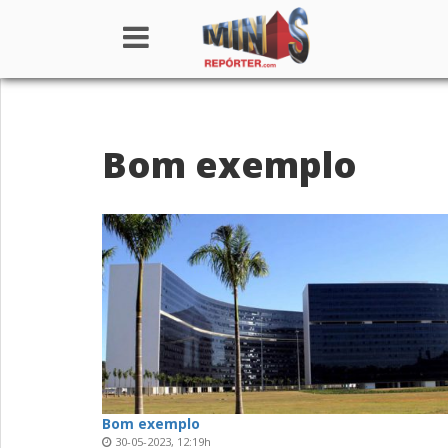
Home
Bom exemplo
Institucional
Notícias
Seções
Canais
Colunistas
Bom exemplo
30-05-2023, 12:19h