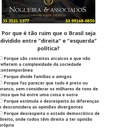
Entenda
Pix Pensão Alimentícia: entenda
o que é e como solicitar
Por que é tão ruim que o Brasil seja
dividido entre "direita" e "esquerda"
Saúde Mental
política?
Plataforma oferece escuta em
saúde mental para jovens no SUS
Digital
Porque são conceitos arcaicos e que não
refletem a complexidade da sociedade
contemporânea
Porque divide famílias e amigos
Definido
Porque faz parecer que tudo é preto ou
PT lança Patrus Ananias como
candidato ao governo de Minas
branco, sem considerar os milhares de tons de
Gerais
cinza que há entre uma coisa e outra
Porque estimula o desrespeito às diferenças
e desconsidera as opiniões divergentes
Porque desrespeita o estado democrático de
Educação
Fies: pré-selecionados têm até
direito, onde todos têm direito a ter opinião
terça para complementar
própria
informações