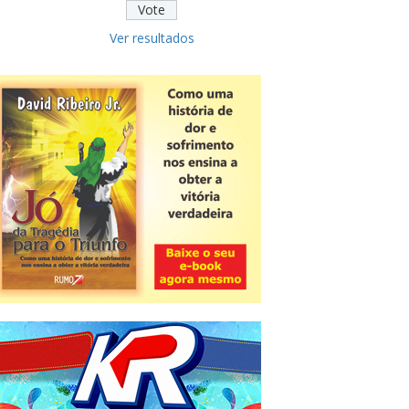
Ver resultados
Novidade
CNPJ alfanumérico começa a ser
emitido nesta sexta
ver todas »