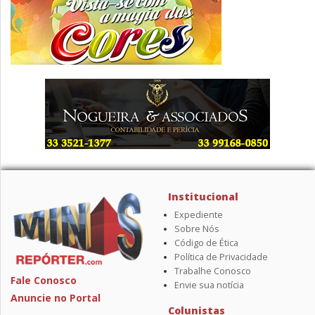
Institucional
Expediente
Sobre Nós
Código de Ética
Política de Privacidade
Trabalhe Conosco
Fale Conosco
Envie sua notícia
Anuncie no Portal
Colunistas