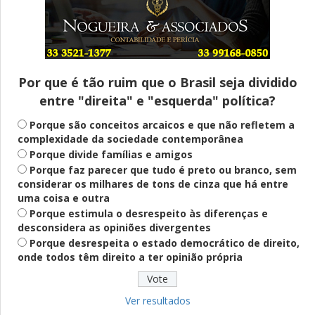
Entenda
Pix Pensão Alimentícia: entenda o que é
e como solicitar
Por que é tão ruim que o Brasil seja dividido
entre "direita" e "esquerda" política?
Saúde Mental
Plataforma oferece escuta em saúde
Porque são conceitos arcaicos e que não refletem a
mental para jovens no SUS Digital
complexidade da sociedade contemporânea
Porque divide famílias e amigos
Porque faz parecer que tudo é preto ou branco, sem
considerar os milhares de tons de cinza que há entre
Definido
uma coisa e outra
PT lança Patrus Ananias como candidato
Porque estimula o desrespeito às diferenças e
ao governo de Minas Gerais
desconsidera as opiniões divergentes
Porque desrespeita o estado democrático de direito,
onde todos têm direito a ter opinião própria
Educação
Fies: pré-selecionados têm até terça
para complementar informações
Ver resultados