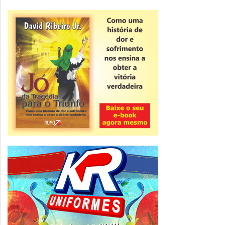
Novidade
CNPJ alfanumérico começa a ser emitido
nesta sexta
ver todas »