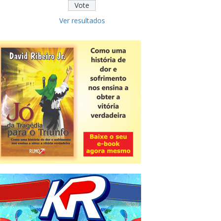
Ver resultados
Novidade
CNPJ alfanumérico começa a ser
emitido nesta sexta
ver todas »