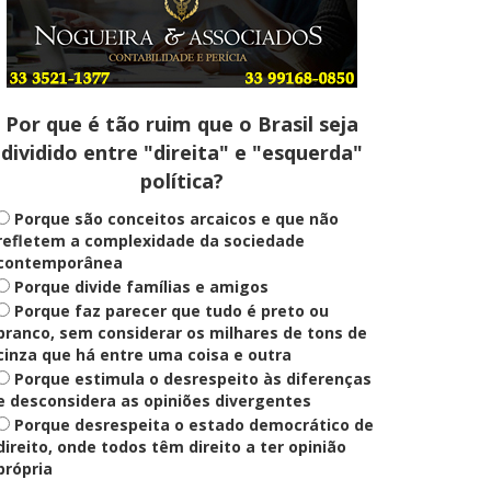
Entenda
Pix Pensão Alimentícia: entenda
o que é e como solicitar
Por que é tão ruim que o Brasil seja
dividido entre "direita" e "esquerda"
Saúde Mental
política?
Plataforma oferece escuta em
saúde mental para jovens no SUS
Digital
Porque são conceitos arcaicos e que não
refletem a complexidade da sociedade
contemporânea
Porque divide famílias e amigos
Definido
Porque faz parecer que tudo é preto ou
PT lança Patrus Ananias como
candidato ao governo de Minas
branco, sem considerar os milhares de tons de
Gerais
cinza que há entre uma coisa e outra
Porque estimula o desrespeito às diferenças
e desconsidera as opiniões divergentes
Porque desrespeita o estado democrático de
Educação
Fies: pré-selecionados têm até
direito, onde todos têm direito a ter opinião
terça para complementar
própria
informações