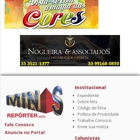
Institucional
Expediente
Sobre Nós
Código de Ética
Política de Privacidade
Trabalhe Conosco
Fale Conosco
Envie sua notícia
Anuncie no Portal
Colunistas