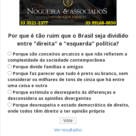
Entenda
Pix Pensão Alimentícia: entenda o que é
e como solicitar
Por que é tão ruim que o Brasil seja dividido
entre "direita" e "esquerda" política?
Saúde Mental
Plataforma oferece escuta em saúde
Porque são conceitos arcaicos e que não refletem a
mental para jovens no SUS Digital
complexidade da sociedade contemporânea
Porque divide famílias e amigos
Porque faz parecer que tudo é preto ou branco, sem
considerar os milhares de tons de cinza que há entre
Definido
uma coisa e outra
PT lança Patrus Ananias como candidato
Porque estimula o desrespeito às diferenças e
ao governo de Minas Gerais
desconsidera as opiniões divergentes
Porque desrespeita o estado democrático de direito,
onde todos têm direito a ter opinião própria
Educação
Fies: pré-selecionados têm até terça
para complementar informações
Ver resultados