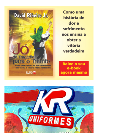
Novidade
CNPJ alfanumérico começa a ser emitido
nesta sexta
ver todas »