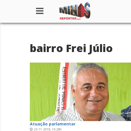
Home
bairro Frei Júlio
Institucional
Notícias
Seções
Canais
Colunistas
Atuação parlamentar
23-11-2018, 14:28h