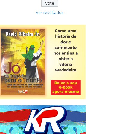
Ver resultados
Novidade
CNPJ alfanumérico começa a ser
emitido nesta sexta
ver todas »