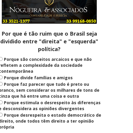
Entenda
Pix Pensão Alimentícia: entenda
o que é e como solicitar
Por que é tão ruim que o Brasil seja
dividido entre "direita" e "esquerda"
Saúde Mental
política?
Plataforma oferece escuta em
saúde mental para jovens no SUS
Digital
Porque são conceitos arcaicos e que não
refletem a complexidade da sociedade
contemporânea
Porque divide famílias e amigos
Definido
Porque faz parecer que tudo é preto ou
PT lança Patrus Ananias como
candidato ao governo de Minas
branco, sem considerar os milhares de tons de
Gerais
cinza que há entre uma coisa e outra
Porque estimula o desrespeito às diferenças
e desconsidera as opiniões divergentes
Porque desrespeita o estado democrático de
Educação
Fies: pré-selecionados têm até
direito, onde todos têm direito a ter opinião
terça para complementar
própria
informações