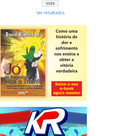
Ver resultados
Novidade
CNPJ alfanumérico começa a ser
emitido nesta sexta
ver todas »