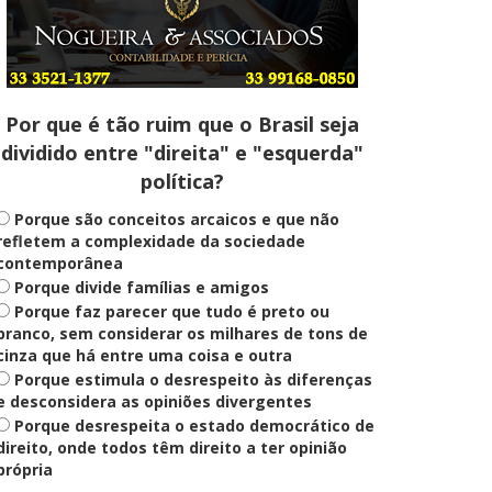
Entenda
Pix Pensão Alimentícia: entenda
o que é e como solicitar
Por que é tão ruim que o Brasil seja
dividido entre "direita" e "esquerda"
Saúde Mental
política?
Plataforma oferece escuta em
saúde mental para jovens no SUS
Digital
Porque são conceitos arcaicos e que não
refletem a complexidade da sociedade
contemporânea
Porque divide famílias e amigos
Definido
Porque faz parecer que tudo é preto ou
PT lança Patrus Ananias como
candidato ao governo de Minas
branco, sem considerar os milhares de tons de
Gerais
cinza que há entre uma coisa e outra
Porque estimula o desrespeito às diferenças
e desconsidera as opiniões divergentes
Porque desrespeita o estado democrático de
Educação
Fies: pré-selecionados têm até
direito, onde todos têm direito a ter opinião
terça para complementar
própria
informações