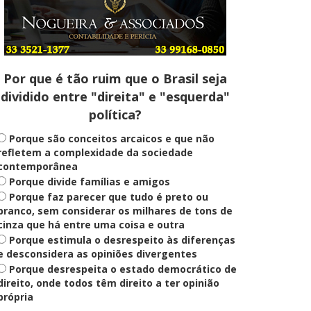
Entenda
Pix Pensão Alimentícia: entenda
o que é e como solicitar
Por que é tão ruim que o Brasil seja
dividido entre "direita" e "esquerda"
Saúde Mental
política?
Plataforma oferece escuta em
saúde mental para jovens no SUS
Digital
Porque são conceitos arcaicos e que não
refletem a complexidade da sociedade
contemporânea
Porque divide famílias e amigos
Definido
Porque faz parecer que tudo é preto ou
PT lança Patrus Ananias como
candidato ao governo de Minas
branco, sem considerar os milhares de tons de
Gerais
cinza que há entre uma coisa e outra
Porque estimula o desrespeito às diferenças
e desconsidera as opiniões divergentes
Porque desrespeita o estado democrático de
Educação
Fies: pré-selecionados têm até
direito, onde todos têm direito a ter opinião
terça para complementar
própria
informações