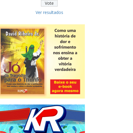
Ver resultados
Novidade
CNPJ alfanumérico começa a ser
emitido nesta sexta
ver todas »