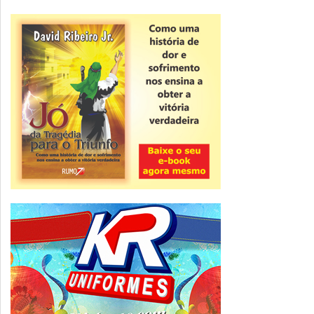
Novidade
CNPJ alfanumérico começa a ser emitido
nesta sexta
ver todas »