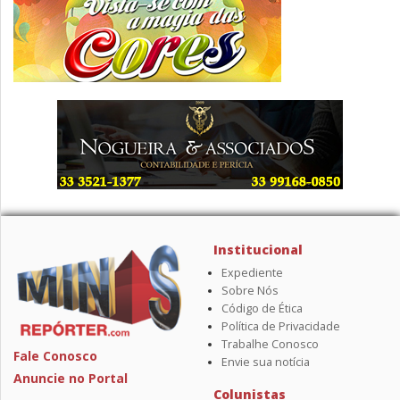
Institucional
Expediente
Sobre Nós
Código de Ética
Política de Privacidade
Trabalhe Conosco
Fale Conosco
Envie sua notícia
Anuncie no Portal
Colunistas