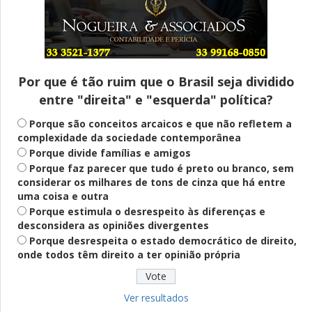
Entenda
Pix Pensão Alimentícia: entenda o que é
e como solicitar
Por que é tão ruim que o Brasil seja dividido
entre "direita" e "esquerda" política?
Saúde Mental
Plataforma oferece escuta em saúde
Porque são conceitos arcaicos e que não refletem a
mental para jovens no SUS Digital
complexidade da sociedade contemporânea
Porque divide famílias e amigos
Porque faz parecer que tudo é preto ou branco, sem
considerar os milhares de tons de cinza que há entre
Definido
uma coisa e outra
PT lança Patrus Ananias como candidato
Porque estimula o desrespeito às diferenças e
ao governo de Minas Gerais
desconsidera as opiniões divergentes
Porque desrespeita o estado democrático de direito,
onde todos têm direito a ter opinião própria
Educação
Fies: pré-selecionados têm até terça
para complementar informações
Ver resultados