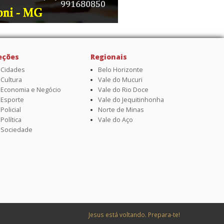
eções
Regionais
Cidades
Belo Horizonte
Cultura
Vale do Mucuri
Economia e Negócio
Vale do Rio Doce
Esporte
Vale do Jequitinhonha
Policial
Norte de Minas
Política
Vale do Aço
Sociedade
Jesus está voltando. Prepara-te!