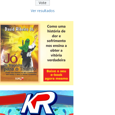
Ver resultados
Novidade
CNPJ alfanumérico começa a ser
emitido nesta sexta
ver todas »