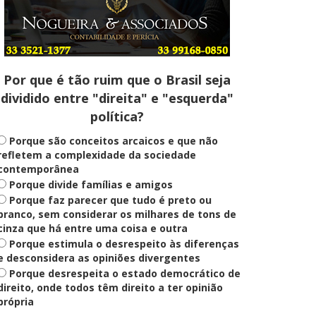
Entenda
Pix Pensão Alimentícia: entenda
o que é e como solicitar
Por que é tão ruim que o Brasil seja
dividido entre "direita" e "esquerda"
Saúde Mental
política?
Plataforma oferece escuta em
saúde mental para jovens no SUS
Digital
Porque são conceitos arcaicos e que não
refletem a complexidade da sociedade
contemporânea
Porque divide famílias e amigos
Definido
Porque faz parecer que tudo é preto ou
PT lança Patrus Ananias como
candidato ao governo de Minas
branco, sem considerar os milhares de tons de
Gerais
cinza que há entre uma coisa e outra
Porque estimula o desrespeito às diferenças
e desconsidera as opiniões divergentes
Porque desrespeita o estado democrático de
Educação
Fies: pré-selecionados têm até
direito, onde todos têm direito a ter opinião
terça para complementar
própria
informações