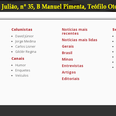
Colunistas
Notícias mais
S
recentes
David Júnior
Notícias mais lidas
Jorge Medina
Gerais
Carlos Lisner
Gilclér Regina
Brasil
Canais
Minas
Humor
Entrevistas
Enquetes
Artigos
Veículos
Editoriais