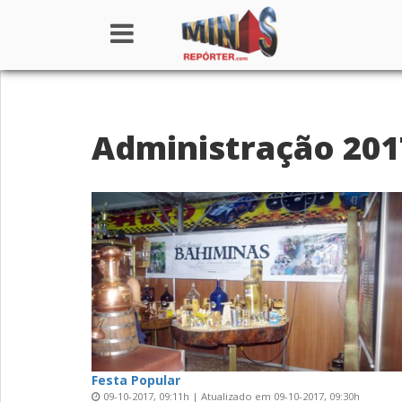
Home
Administração 201
Institucional
Notícias
Seções
Canais
Colunistas
Festa Popular
09-10-2017, 09:11h | Atualizado em 09-10-2017, 09:30h