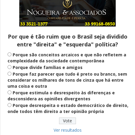
Entenda
Pix Pensão Alimentícia: entenda o que é
e como solicitar
Por que é tão ruim que o Brasil seja dividido
entre "direita" e "esquerda" política?
Saúde Mental
Plataforma oferece escuta em saúde
Porque são conceitos arcaicos e que não refletem a
mental para jovens no SUS Digital
complexidade da sociedade contemporânea
Porque divide famílias e amigos
Porque faz parecer que tudo é preto ou branco, sem
considerar os milhares de tons de cinza que há entre
Definido
uma coisa e outra
PT lança Patrus Ananias como candidato
Porque estimula o desrespeito às diferenças e
ao governo de Minas Gerais
desconsidera as opiniões divergentes
Porque desrespeita o estado democrático de direito,
onde todos têm direito a ter opinião própria
Educação
Fies: pré-selecionados têm até terça
para complementar informações
Ver resultados