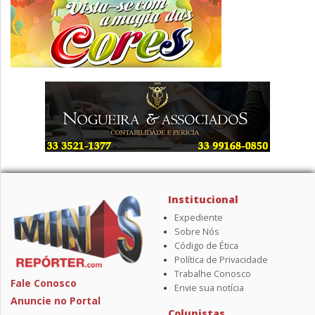
Institucional
Expediente
Sobre Nós
Código de Ética
Política de Privacidade
Trabalhe Conosco
Fale Conosco
Envie sua notícia
Anuncie no Portal
Colunistas