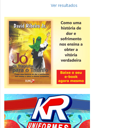
Fies: pré-selecionados têm até terça
para complementar informações
Ver resultados
Novidade
CNPJ alfanumérico começa a ser emitido
nesta sexta
ver todas »