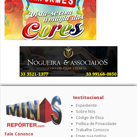
Institucional
Expediente
Sobre Nós
Código de Ética
Política de Privacidade
Trabalhe Conosco
Fale Conosco
Envie sua notícia