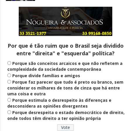
Entenda
Pix Pensão Alimentícia: entenda o que é
e como solicitar
Por que é tão ruim que o Brasil seja dividido
entre "direita" e "esquerda" política?
Saúde Mental
Plataforma oferece escuta em saúde
Porque são conceitos arcaicos e que não refletem a
mental para jovens no SUS Digital
complexidade da sociedade contemporânea
Porque divide famílias e amigos
Porque faz parecer que tudo é preto ou branco, sem
considerar os milhares de tons de cinza que há entre
Definido
uma coisa e outra
PT lança Patrus Ananias como candidato
Porque estimula o desrespeito às diferenças e
ao governo de Minas Gerais
desconsidera as opiniões divergentes
Porque desrespeita o estado democrático de direito,
onde todos têm direito a ter opinião própria
Educação