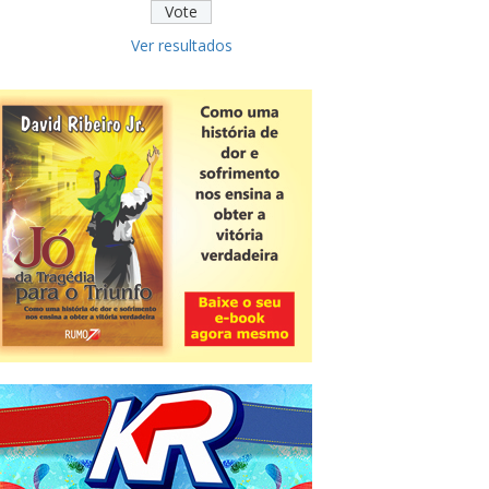
Ver resultados
Novidade
CNPJ alfanumérico começa a ser
emitido nesta sexta
ver todas »