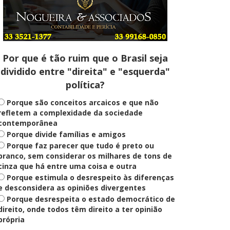
Entenda
Pix Pensão Alimentícia: entenda
o que é e como solicitar
Por que é tão ruim que o Brasil seja
dividido entre "direita" e "esquerda"
Saúde Mental
política?
Plataforma oferece escuta em
saúde mental para jovens no SUS
Digital
Porque são conceitos arcaicos e que não
refletem a complexidade da sociedade
contemporânea
Porque divide famílias e amigos
Definido
Porque faz parecer que tudo é preto ou
PT lança Patrus Ananias como
candidato ao governo de Minas
branco, sem considerar os milhares de tons de
Gerais
cinza que há entre uma coisa e outra
Porque estimula o desrespeito às diferenças
e desconsidera as opiniões divergentes
Porque desrespeita o estado democrático de
Educação
Fies: pré-selecionados têm até
direito, onde todos têm direito a ter opinião
terça para complementar
própria
informações