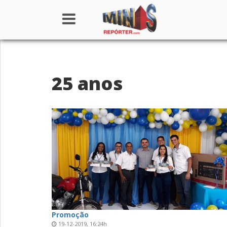
Home
25 anos
Institucional
Notícias
Seções
Canais
Colunistas
Promoção
19-12-2019, 16:24h