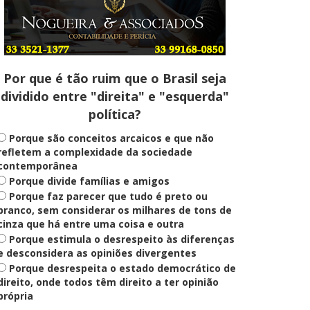
Entenda
Pix Pensão Alimentícia: entenda
o que é e como solicitar
Por que é tão ruim que o Brasil seja
dividido entre "direita" e "esquerda"
Saúde Mental
política?
Plataforma oferece escuta em
saúde mental para jovens no SUS
Digital
Porque são conceitos arcaicos e que não
refletem a complexidade da sociedade
contemporânea
Porque divide famílias e amigos
Definido
Porque faz parecer que tudo é preto ou
PT lança Patrus Ananias como
candidato ao governo de Minas
branco, sem considerar os milhares de tons de
Gerais
cinza que há entre uma coisa e outra
Porque estimula o desrespeito às diferenças
e desconsidera as opiniões divergentes
Porque desrespeita o estado democrático de
Educação
Fies: pré-selecionados têm até
direito, onde todos têm direito a ter opinião
terça para complementar
própria
informações