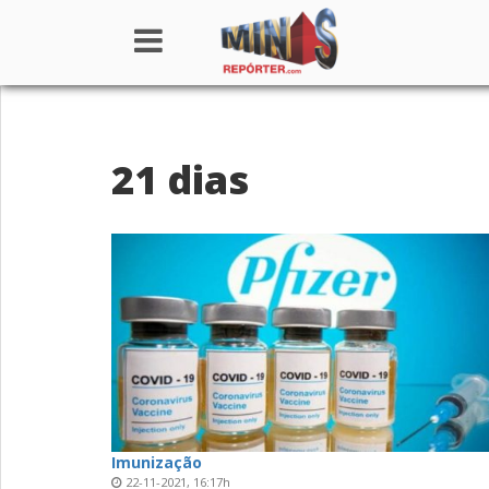
Home
21 dias
Institucional
Notícias
Seções
Canais
Colunistas
Imunização
22-11-2021, 16:17h