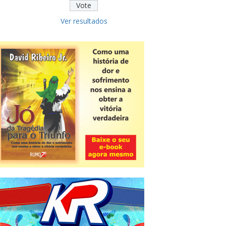
Ver resultados
Novidade
CNPJ alfanumérico começa a ser
emitido nesta sexta
ver todas »