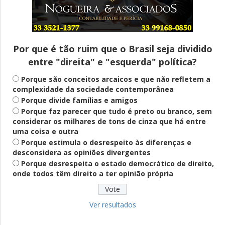
Entenda
Pix Pensão Alimentícia: entenda o que é
e como solicitar
Por que é tão ruim que o Brasil seja dividido
entre "direita" e "esquerda" política?
Saúde Mental
Plataforma oferece escuta em saúde
Porque são conceitos arcaicos e que não refletem a
mental para jovens no SUS Digital
complexidade da sociedade contemporânea
Porque divide famílias e amigos
Porque faz parecer que tudo é preto ou branco, sem
considerar os milhares de tons de cinza que há entre
Definido
uma coisa e outra
PT lança Patrus Ananias como candidato
Porque estimula o desrespeito às diferenças e
ao governo de Minas Gerais
desconsidera as opiniões divergentes
Porque desrespeita o estado democrático de direito,
onde todos têm direito a ter opinião própria
Educação
Fies: pré-selecionados têm até terça
para complementar informações
Ver resultados