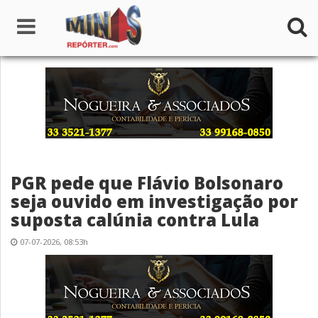
Home
Institucional
Notícias
PGR pede que Flávio Bolsonaro
Seções
seja ouvido em investigação por
suposta calúnia contra Lula
Canais
07-07-2026, 08:53h
Colunistas