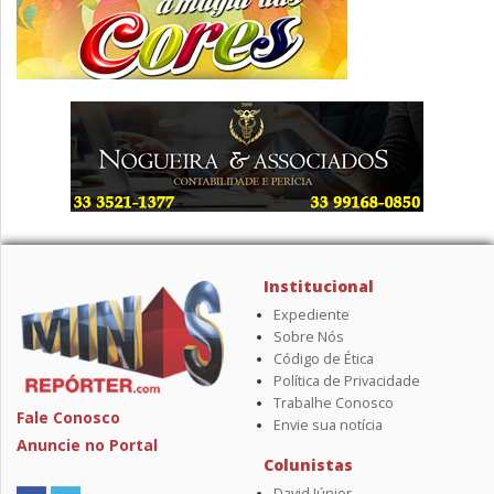
Institucional
Expediente
Sobre Nós
Código de Ética
Política de Privacidade
Trabalhe Conosco
Fale Conosco
Envie sua notícia
Anuncie no Portal
Colunistas
David Júnior